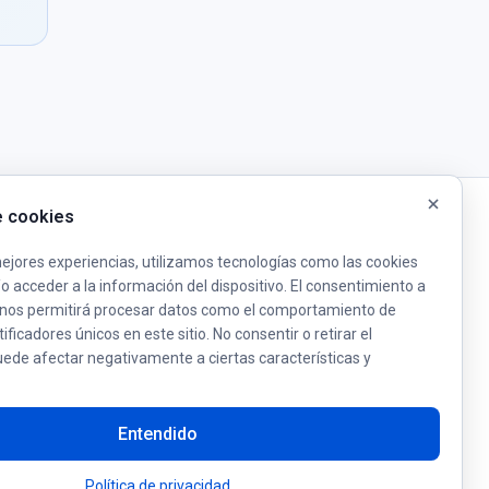
Recursos
e cookies
Biblioteca
ejores experiencias, utilizamos tecnologías como las cookies
Noticias y Actualizaciones
 acceder a la información del dispositivo. El consentimiento a
FAQ
 nos permitirá procesar datos como el comportamiento de
ficadores únicos en este sitio. No consentir o retirar el
Contacto
ede afectar negativamente a ciertas características y
Acerca de
Entendido
Política de privacidad