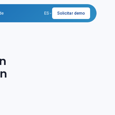
de
ES
Solicitar demo
ón
en