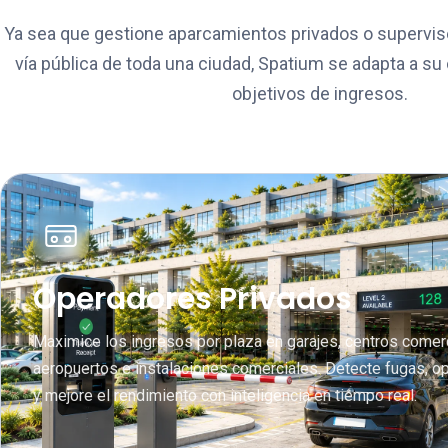
Ya sea que gestione aparcamientos privados o supervis
vía pública de toda una ciudad, Spatium se adapta a su
objetivos de ingresos.
Operadores Privados
Maximice los ingresos por plaza en garajes, centros comer
aeropuertos e instalaciones comerciales. Detecte fugas, o
y mejore el rendimiento con inteligencia en tiempo real.