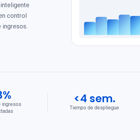
inteligente
en control
e ingresos.
3%
<4 sem.
 ingresos
Tiempo de despliegue
ctadas