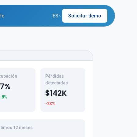
de
ES
Solicitar demo
cupación
Pérdidas
detectadas
87%
$142K
5.8%
-23%
Últimos 12 meses