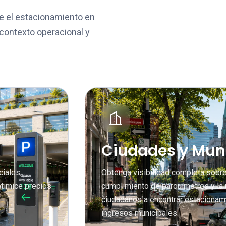
e el estacionamiento en
 contexto operacional y
Ciudades y Mun
ciales,
Obtenga visibilidad completa sobre e
ptimice precios
cumplimiento de parquímetros y la 
ciudadanos a encontrar estacionam
ingresos municipales.