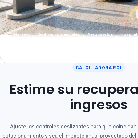
Garajes
Centros comerciales
Aeropuertos
Hospital
Descubrir nuestra oferta
CALCULADORA ROI
Estime su recupera
ingresos
Ajuste los controles deslizantes para que coincidan
estacionamiento y vea el impacto anual proyectado del