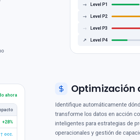
y
→
Level P1
→
Level P2
→
Level P3
↗
Level P4
po
Optimización 
do ahora
Identifique automáticamente dónd
mpacto
transforme los datos en acción 
+28%
inteligentes para estrategias de p
operacionales y gestión de capaci
↑ occ.