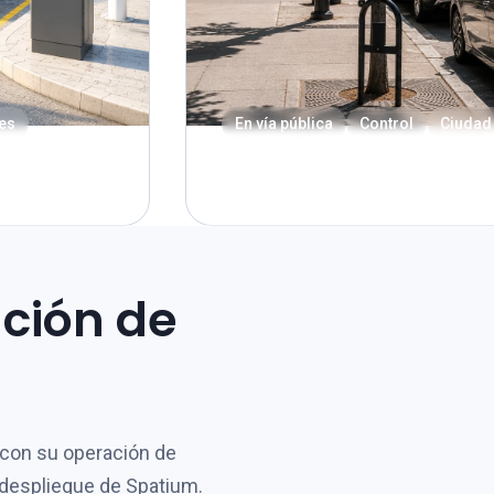
es
En vía pública
Control
Ciudad 
Descubrir nuestra oferta
ción de
 con su operación de
 despliegue de Spatium.