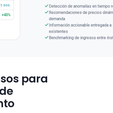
↑ occ.
Detección de anomalías en tiempo re
Recomendaciones de precios dinám
+43%
demanda
Información accionable entregada a s
existentes
Benchmarking de ingresos entre ins
esos para
 de
nto