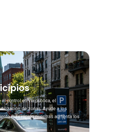
icipios
l control en vía pública, el
utilización de zonas. Ayude a los
iento más rápido mientras aumenta los