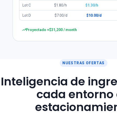
Lot C
$1.80/h
$1.30/h
Lot D
$7.00/d
$10.00/d
Proyectado +$31,200 / month
NUESTRAS OFERTAS
Inteligencia de ingr
cada entorno
estacionamie