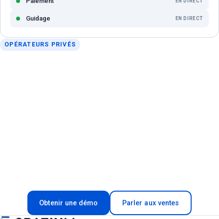
Paiement
EN DIRECT
Guidage
EN DIRECT
OPÉRATEURS PRIVÉS
Une vue unifiée de tous vos sites
et systèmes
Spatium réunit toutes vos opérations de stationnement
privé dans une seule vue d'exploitation — de l'occupation
et de l'expérience client aux revenus et au contrôle —
pour optimiser la performance globale, pas seulement
un indicateur.
Obtenir une démo
Parler aux ventes