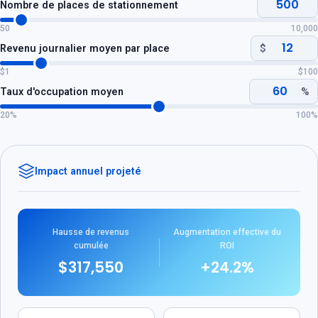
Nombre de places de stationnement
50
10,000
Revenu journalier moyen par place
$
$1
$100
Taux d'occupation moyen
%
20%
100%
Impact annuel projeté
Hausse de revenus
Augmentation effective du
cumulée
ROI
$317,550
+24.2%