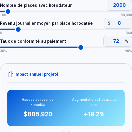
Nombre de places avec horodateur
100
50,000
Revenu journalier moyen par place horodatée
$
$1
$60
Taux de conformité au paiement
%
30%
98%
Impact annuel projeté
Hausse de revenus
Augmentation effective du
cumulée
ROI
$805,920
+19.2%