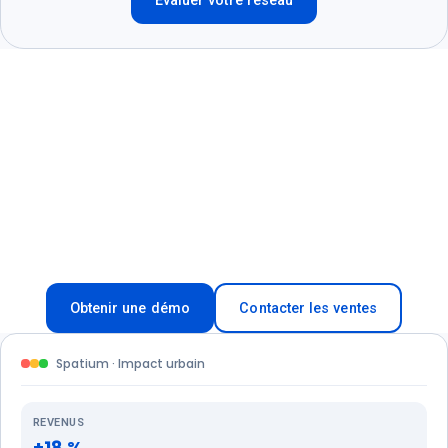
Évaluer votre réseau
Transformez la gestion du
stationnement de votre ville
Découvrez comment Spatium aide les municipalités à
augmenter leurs revenus, améliorer l'efficacité du
contrôle et l'expérience citoyenne — sur l'ensemble de
votre réseau sur rue.
Obtenir une démo
Contacter les ventes
Spatium · Impact urbain
REVENUS
+18 %