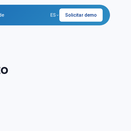
de
ES
Solicitar demo
to