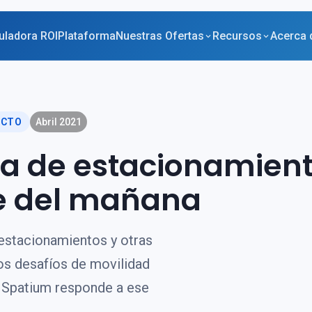
uladora ROI
Plataforma
Nuestras Ofertas
Recursos
Acerca 
UCTO
Abril 2021
ia de estacionamien
te del mañana
 estacionamientos y otras
los desafíos de movilidad
o Spatium responde a ese